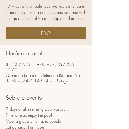
A week of well balanced workouts and team
games, time relax and enjoy some you time with
a great group of vibrant people and trainers
RSVP
Horário e local
31/08/2026, 19:00 – 07/09/2026,
11:00
Quinta do Rabaçal, Quinta do Rabaçal, Vila
do Mato, 3420-149 Tábua, Portugal
Sobre o evento
7 days of all intense  group workouts
Time to relax enjoy the pool
Meet a group of fantastic people 
Eat delicious fresh food 