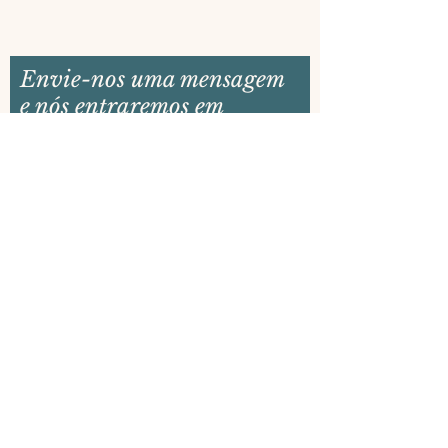
Envie-nos uma mensagem
e nós entraremos em
contato em breve
E-mail
Nome
Sua mensagem
Enviar