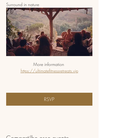
Surround in nature 
More information 
https://ultimatefitnessretreats.vip
RSVP
Compartilhe esse evento