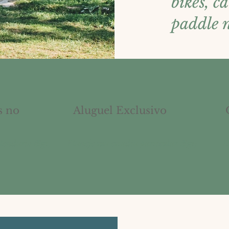
bikes, c
paddle n
s no
Aluguel Exclusivo
alendário &gt;
Planeje sua estadia particular &gt;
D