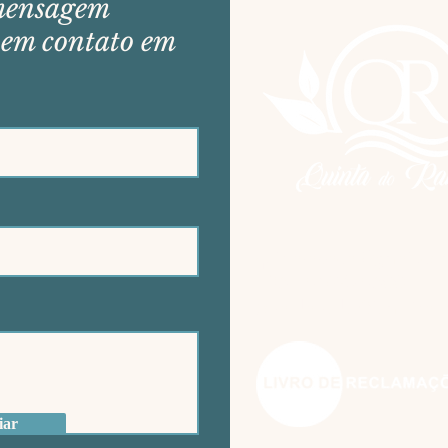
mensagem
 em contato em
quintarabacal@gmail.co
+351 962479500
(fora da rede/Sem sinal 
iar