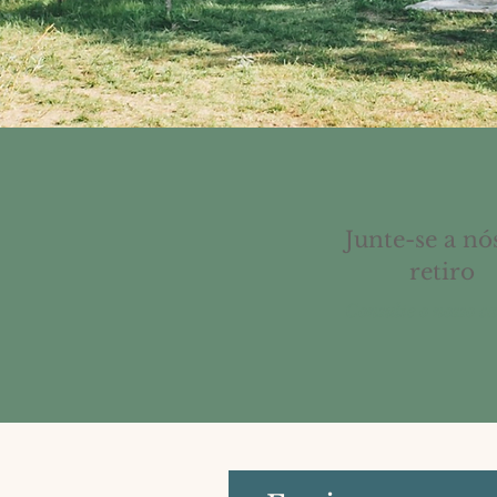
Junte-se a nó
retiro
Consulte o nosso c