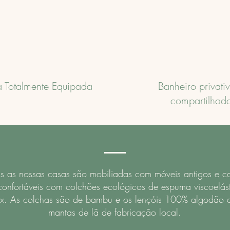
 Totalmente Equipada
Banheiro privati
compartilhad
s as nossas casas são mobiliadas com móveis antigos e 
confortáveis com colchões ecológicos de espuma viscoelás
ex. As colchas são de bambu e os lençóis 100% algodão
mantas de lã de fabricação local.