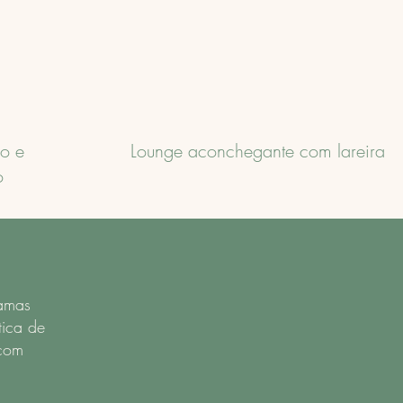
vo e
Lounge aconchegante com lareira
o
camas
tica de
 com