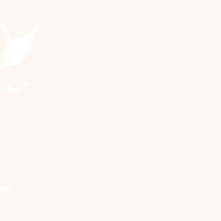
m
móvel)