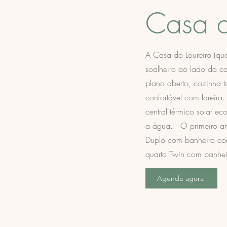
Casa d
A Casa do Loureiro (que
soalheiro ao lado da 
plano aberto, cozinha 
confortável com lareir
central térmico solar e
a água. O primeiro and
Duplo com banheiro com
quarto Twin com banheir
Agende agora