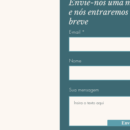
Envie-nos uma 
e nós entraremos
breve
E-mail
Nome
Sua mensagem
Env