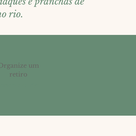
aiaques e pranchas de
o rio.
Organize um
retiro
escubra como &gt;