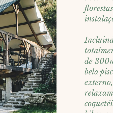
floresta
instalaç
Incluin
totalme
de 300m²
bela pis
externo,
relaxam
coqueté