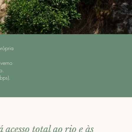
rópria
nverno
o.
bps).
á acesso total ao rio e às