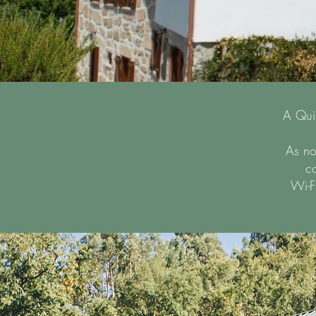
A Qui
As no
c
Wi-F