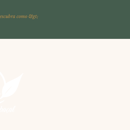
escubra como &gt;