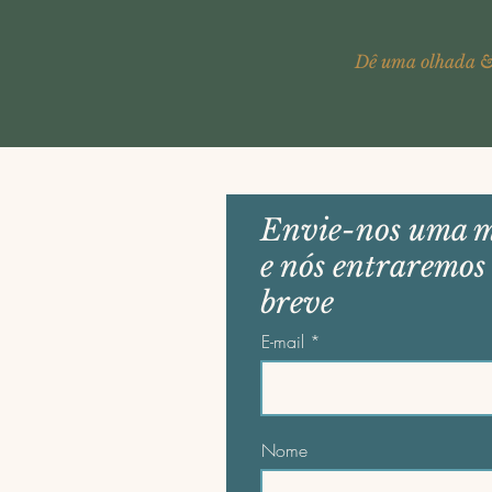
Dê uma olhada &
Envie-nos uma 
e nós entraremos
breve
E-mail
Nome