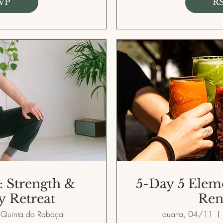
VP
R
: Strength &
5-Day 5 Elem
ty Retreat
Ren
Quinta do Rabaçal
quarta, 04/11