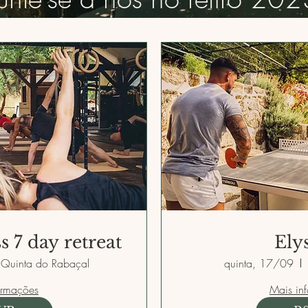
s 7 day retreat
Ely
Quinta do Rabaçal
quinta, 17/09
ormações
Mais in