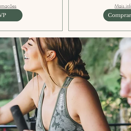
ormações
Mais in
VP
Comprar 