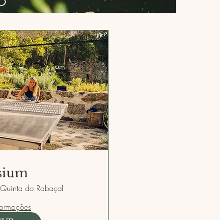
sium
Quinta do Rabaçal
formações