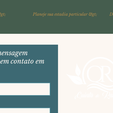
gt;
Planeje sua estadia particular &gt;
D
mensagem
 em contato em