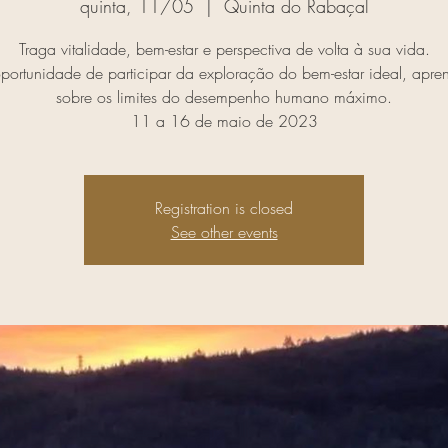
quinta, 11/05
  |  
Quinta do Rabaçal
Traga vitalidade, bem-estar e perspectiva de volta à sua vida.
ortunidade de participar da exploração do bem-estar ideal, apr
sobre os limites do desempenho humano máximo.
11 a 16 de maio de 2023
Registration is closed
See other events