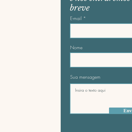
breve
E-mail
Nome
Sua mensagem
Env