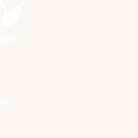
m
móvel)