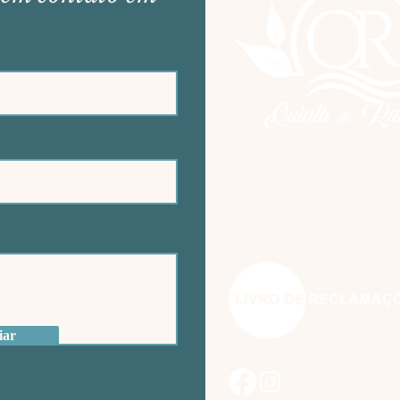
quintarabacal@gmail.co
+351 962479500
(fora da rede/Sem sinal 
iar